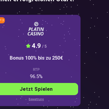
P 3
4.9
/ 5
Bonus 100% bis zu 250€
RTP
96.5%
Jetzt Spielen
Bewertrung