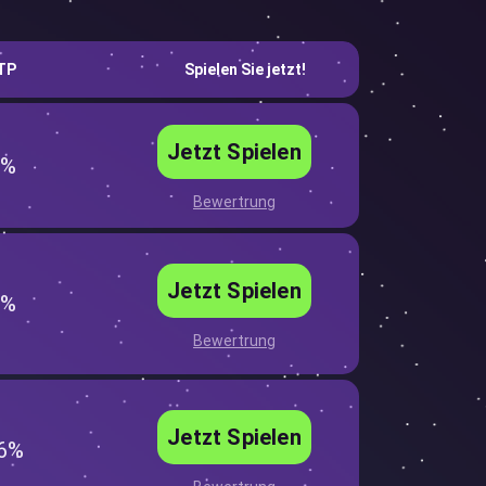
TP
Spielen Sie jetzt!
Jetzt Spielen
7%
Bewertrung
Jetzt Spielen
6%
Bewertrung
Jetzt Spielen
.6%