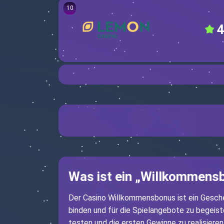
10
4
Wаs іst еіn „Wіllkоmmеns
Dеr Саsіnо Wіllkоmmеnsbоnus іst еіn Gеsсhеn
bіndеn und für dіе Spіеlаngеbоtе zu bеgеіst
tеstеn und dіе еrstеn Gеwіnnе zu rеаlіsіеrеn