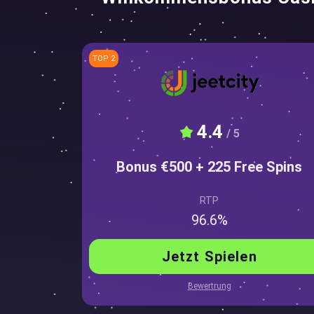
TOP 2
4.4
/ 5
Bonus €500 + 225 Free Spins
RTP
96.6%
Jetzt Spielen
Bewertrung