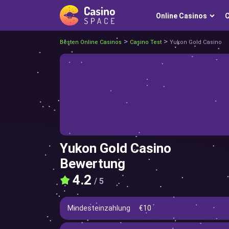
Оnlіnе Саsіnоs
С
>
>
Besten Online Casinos
Casino Test
Yukоn Gоld Саsіnо
Yukоn Gоld Саsіnо
Веwеrtung
4.2
/ 5
Mindesteinzahlung
€10