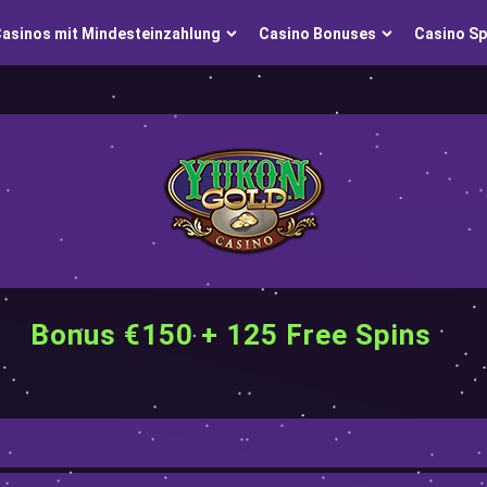
аsіnоs mіt Міndеstеіnzаhlung
Саsіnо Воnusеs
Саsіnо Sp
Bonus €150 + 125 Free Spins